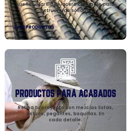
sueños. Varilla de acero confiable para
estructuras sólidas.
VER PRODUCTOS
PRODUCTOS PARA ACABADOS
Refina tu proyecto con mezclas listas,
estuco, pegantes, boquillas. En
cada detalle.