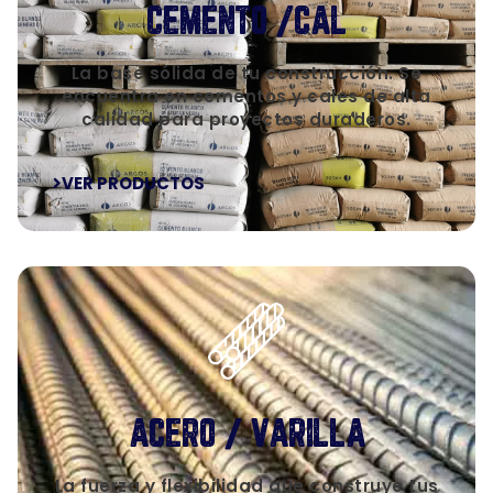
CEMENTO /CAL
La base sólida de tu construcción. Se
encuentra en cementos y cales de alta
calidad para proyectos duraderos.
VER PRODUCTOS
ACERO / VARILLA
La fuerza y flexibilidad que construye tus