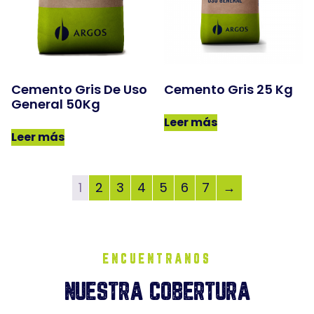
Cemento Gris De Uso
Cemento Gris 25 Kg
General 50Kg
Leer más
Leer más
1
2
3
4
5
6
7
→
ENCUENTRANOS
NUESTRA COBERTURA