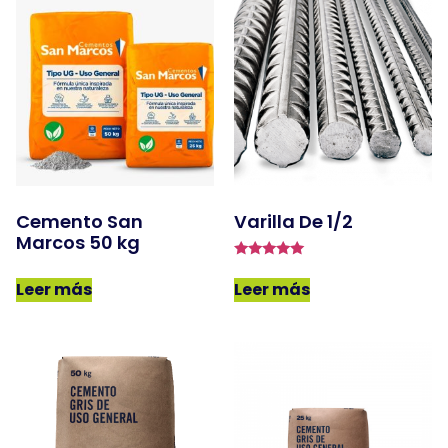
Cemento San
Varilla De 1/2
Marcos 50 kg
Valorado en
5.00
Leer más
Leer más
de 5